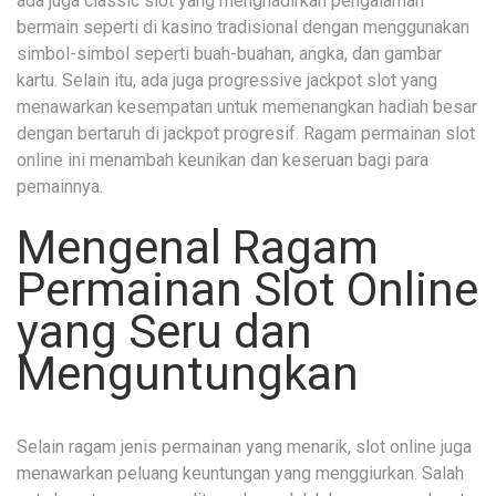
ada juga classic slot yang menghadirkan pengalaman
bermain seperti di kasino tradisional dengan menggunakan
simbol-simbol seperti buah-buahan, angka, dan gambar
kartu. Selain itu, ada juga progressive jackpot slot yang
menawarkan kesempatan untuk memenangkan hadiah besar
dengan bertaruh di jackpot progresif. Ragam permainan slot
online ini menambah keunikan dan keseruan bagi para
pemainnya.
Mengenal Ragam
Permainan Slot Online
yang Seru dan
Menguntungkan
Selain ragam jenis permainan yang menarik, slot online juga
menawarkan peluang keuntungan yang menggiurkan. Salah