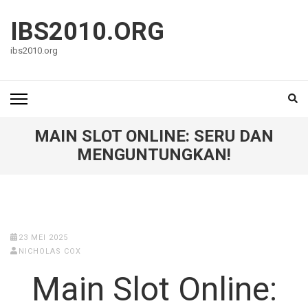
Lompat
ke
IBS2010.ORG
konten
ibs2010.org
(Tekan
Enter)
MAIN SLOT ONLINE: SERU DAN
MENGUNTUNGKAN!
23 MEI 2025
NICHOLAS COX
Main Slot Online: