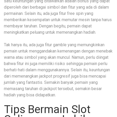
satu keuntungan yang ditawarkan adalah bonus yang dapat
diperoleh dari berbagai simbol dan fitur yang ada di dalam
permainan. Selain itu, ada juga fitur free spin yang
memberikan kesempatan untuk memutar mesin tanpa harus
membayar taruhan. Dengan begitu, pemain dapat
meningkatkan peluang untuk memenangkan hadiah.
Tak hanya itu, ada juga fitur gamble yang memungkinkan
pemain untuk menggandakan kemenangan dengan menebak
warna atau simbol yang akan muncul. Namun, perlu diingat
bahwa fitur ini juga memiliki risiko sehingga pemain perlu
berhati-hati dalam menggunakannya. Selain itu, keuntungan
dari memenangkan jackpot progresif juga bisa mencapai
jumlah yang fantastis. Semakin banyak pemain yang
memasang taruhan di jackpot tersebut, semakin besar
hadiah yang bisa didapatkan.
Tips Bermain Slot