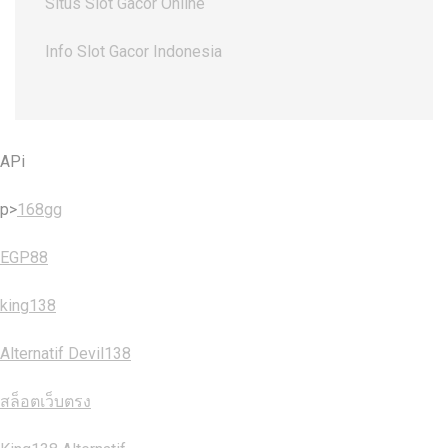
Situs Slot Gacor Online
Info Slot Gacor Indonesia
APi
p>
168gg
EGP88
king138
Alternatif Devil138
สล็อตเว็บตรง