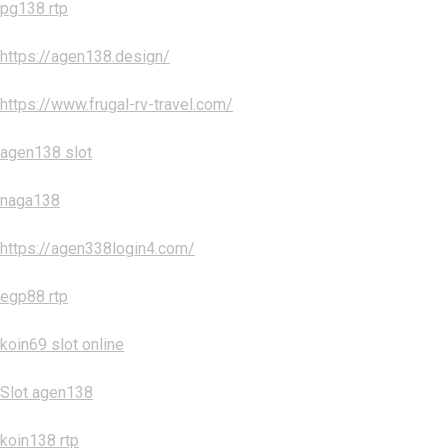
pg138 rtp
https://agen138.design/
https://www.frugal-rv-travel.com/
agen138 slot
naga138
https://agen338login4.com/
egp88 rtp
koin69 slot online
Slot agen138
koin138 rtp