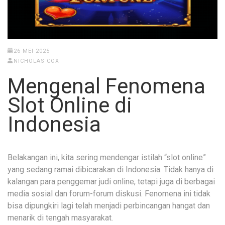
26 MEI 2025
NICHOLAS COX
Mengenal Fenomena
Slot Online di
Indonesia
Belakangan ini, kita sering mendengar istilah “slot online”
yang sedang ramai dibicarakan di Indonesia. Tidak hanya di
kalangan para penggemar judi online, tetapi juga di berbagai
media sosial dan forum-forum diskusi. Fenomena ini tidak
bisa dipungkiri lagi telah menjadi perbincangan hangat dan
menarik di tengah masyarakat.