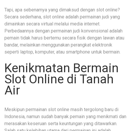
Tapi, apa sebenarnya yang dimaksud dengan slot online?
Secara sederhana, slot online adalah permainan judi yang
dimainkan secara virtual melalui media internet.
Perbedaannya dengan permainan judi konvensional adalah
pemain tidak harus bertemu secara fisik dengan lawan atau
bandar, melainkan menggunakan perangkat elektronik
seperti laptop, komputer, atau smartphone untuk bermain.
Kenikmatan Bermain
Slot Online di Tanah
Air
Meskipun permainan slot online masih tergolong baru di
Indonesia, namun sudah banyak pemain yang menikmati dan
merasakan keseruan serta keuntungan yang ditawarkan.
Salah satu kelebihan utama dari permainan ini adalah