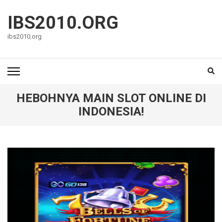
Lompat
ke
IBS2010.ORG
konten
ibs2010.org
(Tekan
Enter)
HEBOHNYA MAIN SLOT ONLINE DI
INDONESIA!