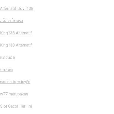
Alternatif Devil138
สล็อตเว็บตรง
King138 Alternatif
King138 Alternatif
แทงบอล
บอลสด
casino trực tuyến
w77 merupakan
Slot Gacor Hari Ini