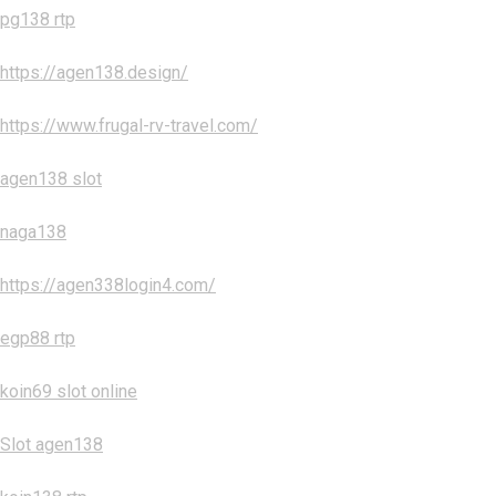
pg138 rtp
https://agen138.design/
https://www.frugal-rv-travel.com/
agen138 slot
naga138
https://agen338login4.com/
egp88 rtp
koin69 slot online
Slot agen138