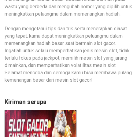
waktu yang berbeda dan mengubah nomor yang dipilih untuk
meningkatkan peluangmu dalam memenangkan hadiah.
Dengan mengetahui tips dan trik serta menerapkan siasat
yang tepat, kamu dapat meningkatkan peluangmu dalam
memenangkan hadiah besar saat bermain slot gacor.
Ingatlah untuk selalu memperhatikan jenis mesin slot, tidak
terlalu fokus pada jackpot, memilih mesin slot yang jarang
dimainkan, dan memperhatikan volatilitas mesin slot.
Selamat mencoba dan semoga kamu bisa membawa pulang
kemenangan besar dari mesin slot gacor!
Kiriman serupa