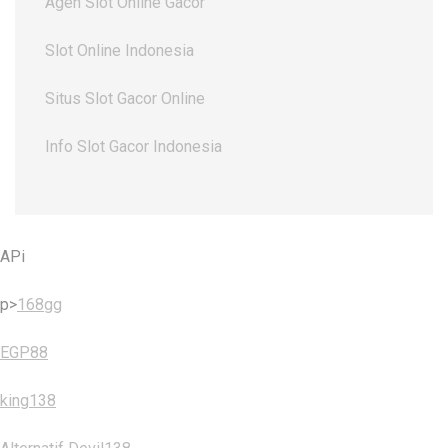
Agen Slot Online Gacor
Slot Online Indonesia
Situs Slot Gacor Online
Info Slot Gacor Indonesia
APi
p>
168gg
EGP88
king138