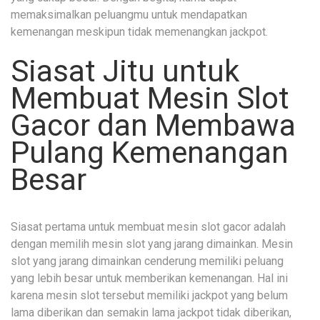
memaksimalkan peluangmu untuk mendapatkan
kemenangan meskipun tidak memenangkan jackpot.
Siasat Jitu untuk
Membuat Mesin Slot
Gacor dan Membawa
Pulang Kemenangan
Besar
Siasat pertama untuk membuat mesin slot gacor adalah
dengan memilih mesin slot yang jarang dimainkan. Mesin
slot yang jarang dimainkan cenderung memiliki peluang
yang lebih besar untuk memberikan kemenangan. Hal ini
karena mesin slot tersebut memiliki jackpot yang belum
lama diberikan dan semakin lama jackpot tidak diberikan,