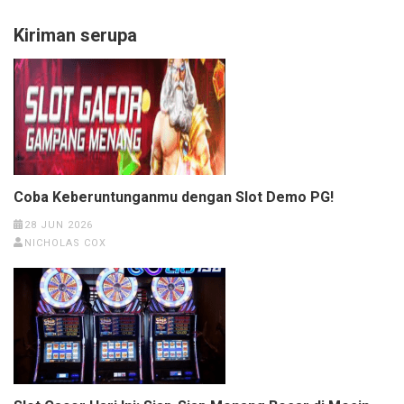
Kiriman serupa
Coba Keberuntunganmu dengan Slot Demo PG!
28 JUN 2026
NICHOLAS COX