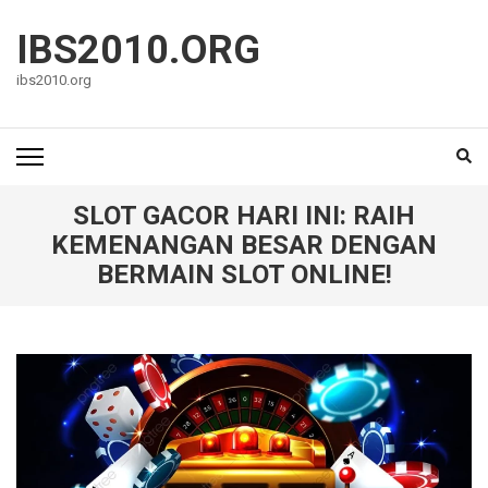
Lompat
ke
IBS2010.ORG
konten
ibs2010.org
(Tekan
Enter)
SLOT GACOR HARI INI: RAIH
KEMENANGAN BESAR DENGAN
BERMAIN SLOT ONLINE!