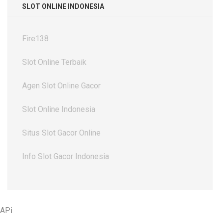
SLOT ONLINE INDONESIA
Fire138
Slot Online Terbaik
Agen Slot Online Gacor
Slot Online Indonesia
Situs Slot Gacor Online
Info Slot Gacor Indonesia
APi