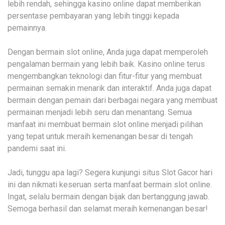
lebih rendah, sehingga kasino online dapat memberikan
persentase pembayaran yang lebih tinggi kepada
pemainnya.
Dengan bermain slot online, Anda juga dapat memperoleh
pengalaman bermain yang lebih baik. Kasino online terus
mengembangkan teknologi dan fitur-fitur yang membuat
permainan semakin menarik dan interaktif. Anda juga dapat
bermain dengan pemain dari berbagai negara yang membuat
permainan menjadi lebih seru dan menantang. Semua
manfaat ini membuat bermain slot online menjadi pilihan
yang tepat untuk meraih kemenangan besar di tengah
pandemi saat ini.
Jadi, tunggu apa lagi? Segera kunjungi situs Slot Gacor hari
ini dan nikmati keseruan serta manfaat bermain slot online.
Ingat, selalu bermain dengan bijak dan bertanggung jawab.
Semoga berhasil dan selamat meraih kemenangan besar!