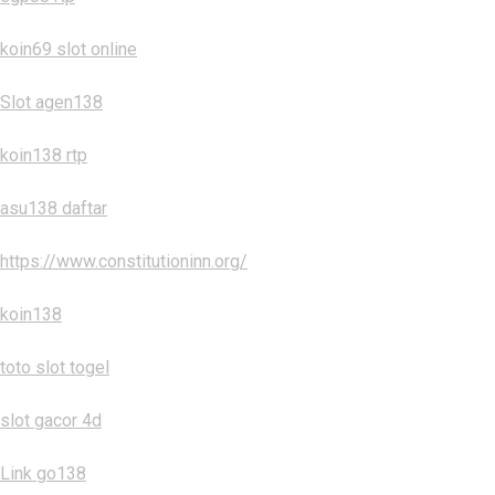
koin69 slot online
Slot agen138
koin138 rtp
asu138 daftar
https://www.constitutioninn.org/
koin138
toto slot togel
slot gacor 4d
Link go138