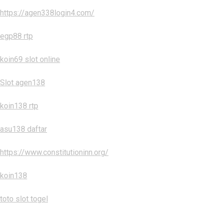
https://agen338login4.com/
egp88 rtp
koin69 slot online
Slot agen138
koin138 rtp
asu138 daftar
https://www.constitutioninn.org/
koin138
toto slot togel