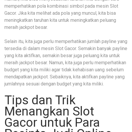
memperhatikan pola kombinasi simbol pada mesin Slot
Gacor. Jika kita melihat ada pola yang muncul, kita bisa
meningkatkan taruhan kita untuk meningkatkan peluang
meraih jackpot besar.
Selain itu, kita juga perlu memperhatikan jumlah payline yang
tersedia di dalam mesin Slot Gacor. Semakin banyak payline
yang kita aktifkan, semakin besar juga peluang kita untuk
meraih jackpot besar. Namun, kita juga perlu memperhatikan
budget yang kita miliki agar tidak kehabisan uang sebelum
mendapatkan jackpot. Sebaiknya, kita aktifkan payline yang
jumlahnya sesuai dengan budget yang kita miliki.
Tips dan Trik
Menangkan Slot
Gacor untuk Para