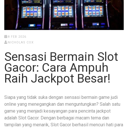
8 FEB 2026
NICHOLAS COX
Sensasi Bermain Slot
Gacor: Cara Ampuh
Raih Jackpot Besar!
Siapa yang tidak suka dengan sensasi bermain game judi
online yang menegangkan dan menguntungkan? Salah satu
game yang menjadi kesayangan para pencinta jackpot
adalah Slot Gacor. Dengan berbagai macam tema dan
tampilan yang menarik, Slot Gacor berhasil mencuri hati para