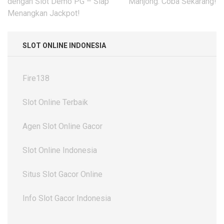
pos
dengan Slot Demo PG – Siap
Mahjong: Coba Sekarang!
Menangkan Jackpot!
SLOT ONLINE INDONESIA
Fire138
Slot Online Terbaik
Agen Slot Online Gacor
Slot Online Indonesia
Situs Slot Gacor Online
Info Slot Gacor Indonesia