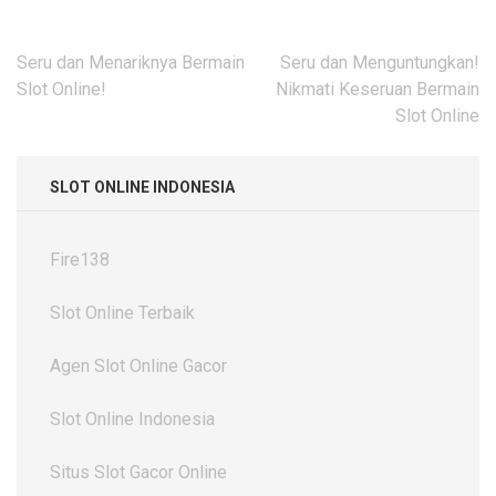
Navigasi
Seru dan Menariknya Bermain
Seru dan Menguntungkan!
pos
Slot Online!
Nikmati Keseruan Bermain
Slot Online
SLOT ONLINE INDONESIA
Fire138
Slot Online Terbaik
Agen Slot Online Gacor
Slot Online Indonesia
Situs Slot Gacor Online