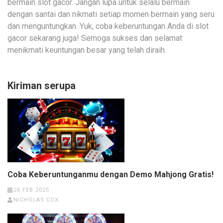
bermain slot gacor. Jangan lupa untuk selalu bermain
dengan santai dan nikmati setiap momen bermain yang seru
dan menguntungkan. Yuk, coba keberuntungan Anda di slot
gacor sekarang juga! Semoga sukses dan selamat
menikmati keuntungan besar yang telah diraih.
Kiriman serupa
Coba Keberuntunganmu dengan Demo Mahjong Gratis!
26 FEB 2025
NICHOLAS COX