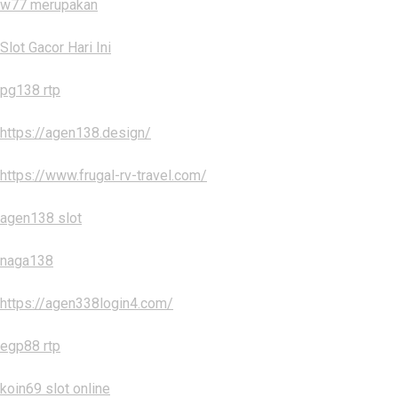
w77 merupakan
Slot Gacor Hari Ini
pg138 rtp
https://agen138.design/
https://www.frugal-rv-travel.com/
agen138 slot
naga138
https://agen338login4.com/
egp88 rtp
koin69 slot online