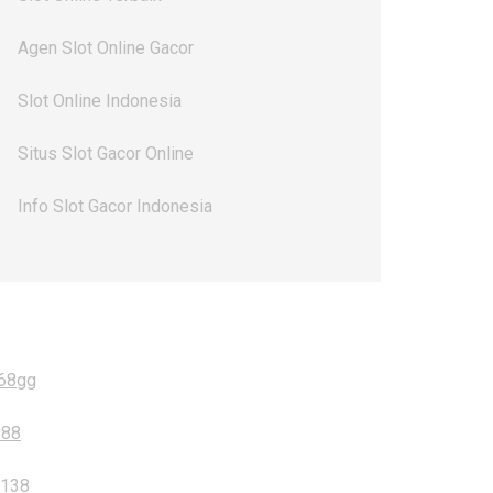
Agen Slot Online Gacor
Slot Online Indonesia
Situs Slot Gacor Online
Info Slot Gacor Indonesia
68gg
88
g138