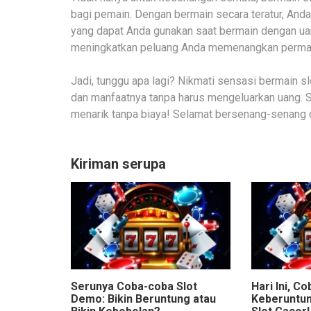
bagi pemain. Dengan bermain secara teratur, An
yang dapat Anda gunakan saat bermain dengan uang 
meningkatkan peluang Anda memenangkan permai
Jadi, tunggu apa lagi? Nikmati sensasi bermain s
dan manfaatnya tanpa harus mengeluarkan uang. 
menarik tanpa biaya! Selamat bersenang-senang
Kiriman serupa
Serunya Coba-coba Slot
Hari Ini, Co
Demo: Bikin Beruntung atau
Keberuntu