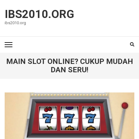
Lompat
ke
IBS2010.ORG
konten
ibs2010.org
(Tekan
Enter)
MAIN SLOT ONLINE? CUKUP MUDAH
DAN SERU!