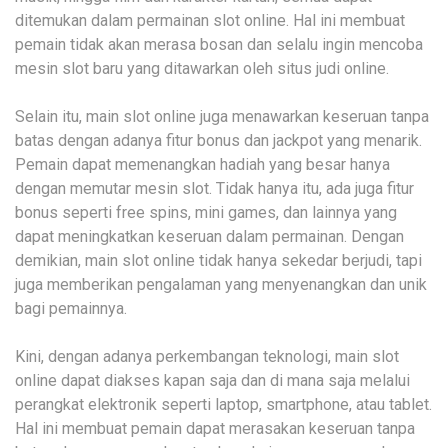
ditemukan dalam permainan slot online. Hal ini membuat
pemain tidak akan merasa bosan dan selalu ingin mencoba
mesin slot baru yang ditawarkan oleh situs judi online.
Selain itu, main slot online juga menawarkan keseruan tanpa
batas dengan adanya fitur bonus dan jackpot yang menarik.
Pemain dapat memenangkan hadiah yang besar hanya
dengan memutar mesin slot. Tidak hanya itu, ada juga fitur
bonus seperti free spins, mini games, dan lainnya yang
dapat meningkatkan keseruan dalam permainan. Dengan
demikian, main slot online tidak hanya sekedar berjudi, tapi
juga memberikan pengalaman yang menyenangkan dan unik
bagi pemainnya.
Kini, dengan adanya perkembangan teknologi, main slot
online dapat diakses kapan saja dan di mana saja melalui
perangkat elektronik seperti laptop, smartphone, atau tablet.
Hal ini membuat pemain dapat merasakan keseruan tanpa