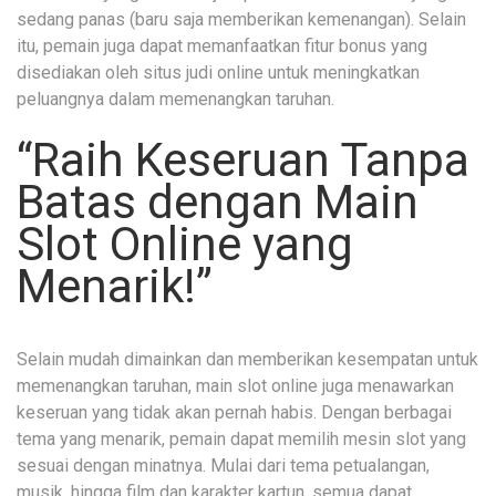
sedang panas (baru saja memberikan kemenangan). Selain
itu, pemain juga dapat memanfaatkan fitur bonus yang
disediakan oleh situs judi online untuk meningkatkan
peluangnya dalam memenangkan taruhan.
“Raih Keseruan Tanpa
Batas dengan Main
Slot Online yang
Menarik!”
Selain mudah dimainkan dan memberikan kesempatan untuk
memenangkan taruhan, main slot online juga menawarkan
keseruan yang tidak akan pernah habis. Dengan berbagai
tema yang menarik, pemain dapat memilih mesin slot yang
sesuai dengan minatnya. Mulai dari tema petualangan,
musik, hingga film dan karakter kartun, semua dapat