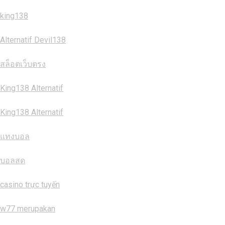
king138
Alternatif Devil138
สล็อตเว็บตรง
King138 Alternatif
King138 Alternatif
แทงบอล
บอลสด
casino trực tuyến
w77 merupakan