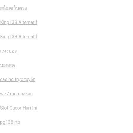
สล็อตเว็บตรง
King138 Alternatif
King138 Alternatif
แทงบอล
บอลสด
casino trực tuyến
w77 merupakan
Slot Gacor Hari Ini
pg138 rtp