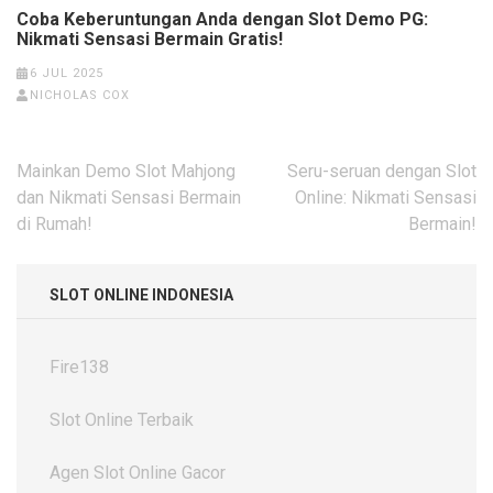
Coba Keberuntungan Anda dengan Slot Demo PG:
Nikmati Sensasi Bermain Gratis!
6 JUL 2025
NICHOLAS COX
Navigasi
Mainkan Demo Slot Mahjong
Seru-seruan dengan Slot
pos
dan Nikmati Sensasi Bermain
Online: Nikmati Sensasi
di Rumah!
Bermain!
SLOT ONLINE INDONESIA
Fire138
Slot Online Terbaik
Agen Slot Online Gacor