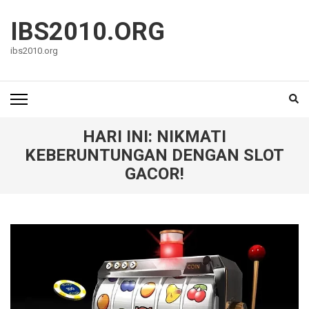
Lompat
ke
IBS2010.ORG
konten
ibs2010.org
(Tekan
Enter)
HARI INI: NIKMATI
KEBERUNTUNGAN DENGAN SLOT
GACOR!