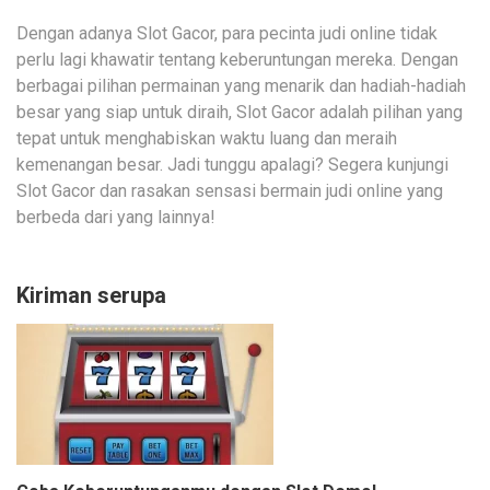
Dengan adanya Slot Gacor, para pecinta judi online tidak
perlu lagi khawatir tentang keberuntungan mereka. Dengan
berbagai pilihan permainan yang menarik dan hadiah-hadiah
besar yang siap untuk diraih, Slot Gacor adalah pilihan yang
tepat untuk menghabiskan waktu luang dan meraih
kemenangan besar. Jadi tunggu apalagi? Segera kunjungi
Slot Gacor dan rasakan sensasi bermain judi online yang
berbeda dari yang lainnya!
Kiriman serupa