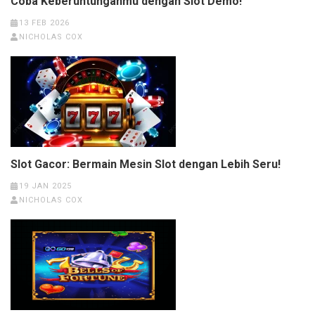
Coba Keberuntunganmu dengan Slot Demo!
13 FEB 2026
NICHOLAS COX
Slot Gacor: Bermain Mesin Slot dengan Lebih Seru!
19 JAN 2025
NICHOLAS COX