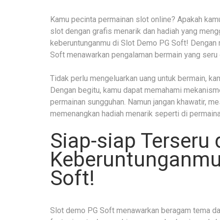
Kamu pecinta permainan slot online? Apakah ka
slot dengan grafis menarik dan hadiah yang meng
keberuntunganmu di Slot Demo PG Soft! Dengan rep
Soft menawarkan pengalaman bermain yang seru
Tidak perlu mengeluarkan uang untuk bermain, ka
Dengan begitu, kamu dapat memahami mekanisme
permainan sungguhan. Namun jangan khawatir, me
memenangkan hadiah menarik seperti di permain
Siap-siap Terseru
Keberuntunganmu 
Soft!
Slot demo PG Soft menawarkan beragam tema dan 