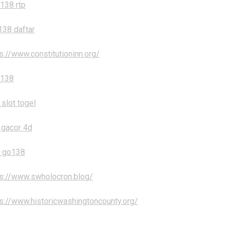
138 rtp
138 daftar
s://www.constitutioninn.org/
n138
 slot togel
 gacor 4d
k go138
ps://www.swholocron.blog/
ps://www.historicwashingtoncounty.org/