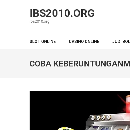
Lompat
ke
IBS2010.ORG
konten
ibs2010.org
(Tekan
Enter)
SLOT ONLINE
CASINO ONLINE
JUDI BO
COBA KEBERUNTUNGANMU