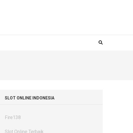
SLOT ONLINE INDONESIA
Fire138
Slot Online Terbaik