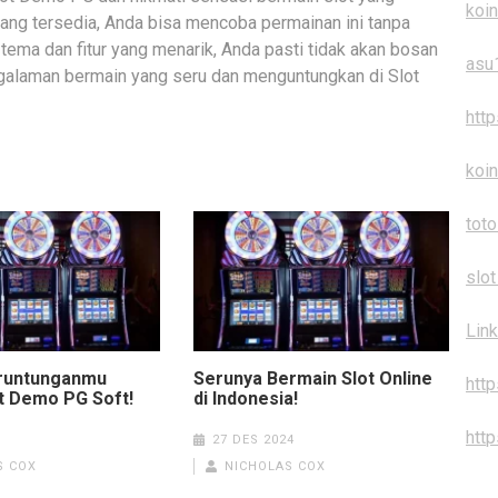
koin
ang tersedia, Anda bisa mencoba permainan ini tanpa
 tema dan fitur yang menarik, Anda pasti tidak akan bosan
asu
galaman bermain yang seru dan menguntungkan di Slot
http
koi
toto
slot
Lin
runtunganmu
Serunya Bermain Slot Online
htt
t Demo PG Soft!
di Indonesia!
htt
27 DES 2024
S COX
NICHOLAS COX