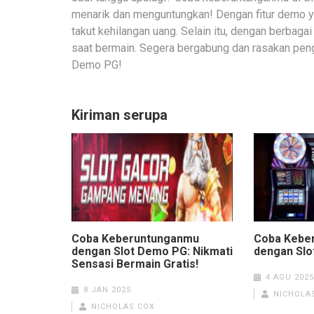
menarik dan menguntungkan! Dengan fitur demo y
takut kehilangan uang. Selain itu, dengan berbagai
saat bermain. Segera bergabung dan rasakan pen
Demo PG!
Kiriman serupa
Coba Keberuntunganmu
Coba Kebe
dengan Slot Demo PG: Nikmati
dengan Slo
Sensasi Bermain Gratis!
4 AGU 2025
8 JAN 2025
NICHOLA
NICHOLAS COX