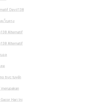
rnatif Devil138
อตเว็บตรง
138 Alternatif
138 Alternatif
งบอล
ลสด
no trực tuyến
 merupakan
 Gacor Hari Ini