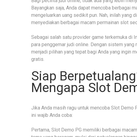
Bagi pecinta judi online, tidak ada yang lebih me
Bayangkan saja, Anda dapat mencoba berbagai m
mengeluarkan uang sedikit pun. Nah, inilah yang 
menyediakan berbagai macam permainan slot seca
Sebagai salah satu provider game terkemuka di In
para penggemar judi online. Dengan sistem yang 
menjadi pilihan yang tepat bagi Anda yang ingin
gratis.
Siap Berpetualang
Mengapa Slot Dem
Jika Anda masih ragu untuk mencoba Slot Demo PG
ini wajib Anda coba:
Pertama, Slot Demo PG memiliki berbagai macam