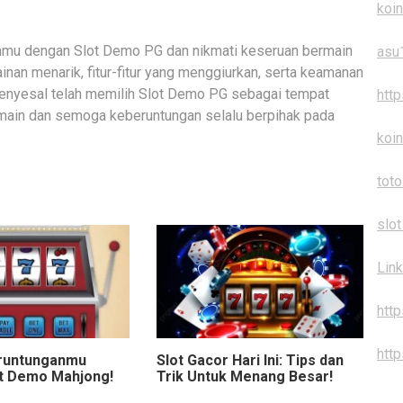
koin
anmu dengan Slot Demo PG dan nikmati keseruan bermain
asu
nan menarik, fitur-fitur yang menggiurkan, serta keamanan
menyesal telah memilih Slot Demo PG sebagai tempat
http
main dan semoga keberuntungan selalu berpihak pada
koi
toto
slot
Lin
htt
htt
runtunganmu
Slot Gacor Hari Ini: Tips dan
t Demo Mahjong!
Trik Untuk Menang Besar!