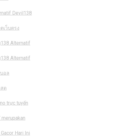
rnatif Devil138
อตเว็บตรง
138 Alternatif
138 Alternatif
งบอล
ลสด
no trực tuyến
 merupakan
 Gacor Hari Ini