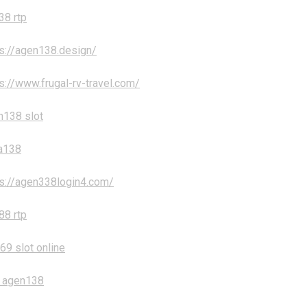
38 rtp
ps://agen138.design/
s://www.frugal-rv-travel.com/
n138 slot
a138
ps://agen338login4.com/
88 rtp
69 slot online
t agen138