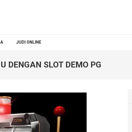
LA
JUDI ONLINE
 DENGAN SLOT DEMO PG