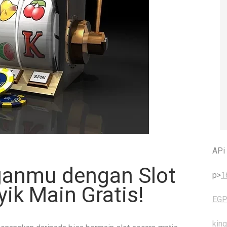
APi
ganmu dengan Slot
p>
1
ik Main Gratis!
EGP
kin