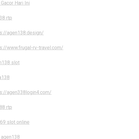
 Gacor Hari Ini
38 rtp
ps://agen138.design/
s://www.frugal-rv-travel.com/
n138 slot
a138
ps://agen338login4.com/
88 rtp
69 slot online
t agen138