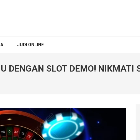
LA
JUDI ONLINE
 DENGAN SLOT DEMO! NIKMATI 