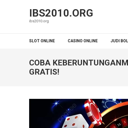
Lompat
ke
IBS2010.ORG
konten
ibs2010.org
(Tekan
Enter)
SLOT ONLINE
CASINO ONLINE
JUDI BO
COBA KEBERUNTUNGANMU
GRATIS!