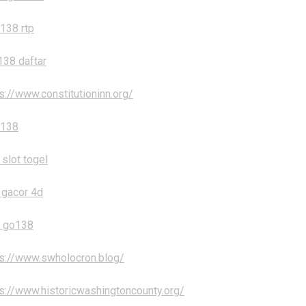
138 rtp
138 daftar
s://www.constitutioninn.org/
n138
 slot togel
 gacor 4d
k go138
ps://www.swholocron.blog/
ps://www.historicwashingtoncounty.org/