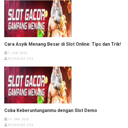
Cara Asyik Menang Besar di Slot Online: Tips dan Trik!
7 JUN 2026
NICHOLAS COX
Coba Keberuntunganmu dengan Slot Demo
16 JAN 2026
NICHOLAS COX