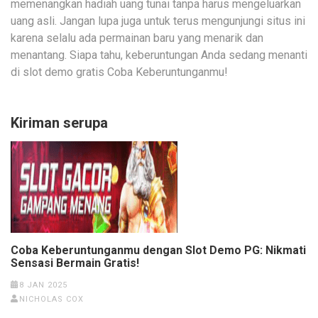
memenangkan hadiah uang tunai tanpa harus mengeluarkan
uang asli. Jangan lupa juga untuk terus mengunjungi situs ini
karena selalu ada permainan baru yang menarik dan
menantang. Siapa tahu, keberuntungan Anda sedang menanti
di slot demo gratis Coba Keberuntunganmu!
Kiriman serupa
Coba Keberuntunganmu dengan Slot Demo PG: Nikmati
Sensasi Bermain Gratis!
8 JAN 2025
NICHOLAS COX