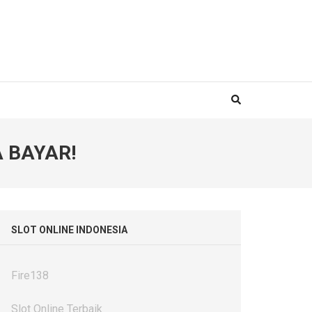
A BAYAR!
SLOT ONLINE INDONESIA
Fire138
Slot Online Terbaik