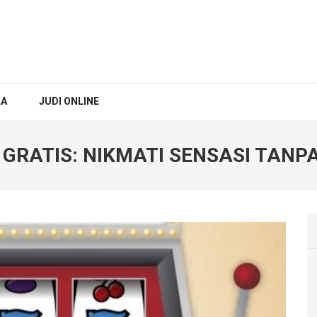
LA
JUDI ONLINE
GRATIS: NIKMATI SENSASI TANP