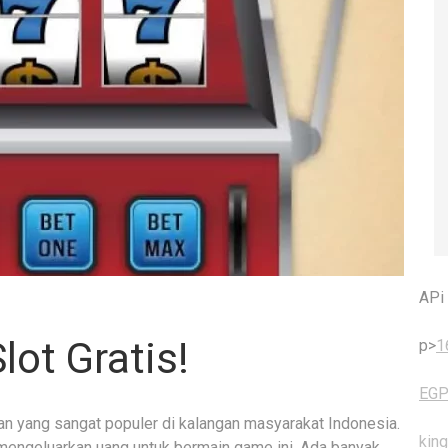
APi
ot Gratis!
p>
1
EGP
ran yang sangat populer di kalangan masyarakat Indonesia.
kin
engeluarkan uang untuk bermain game ini. Ada banyak