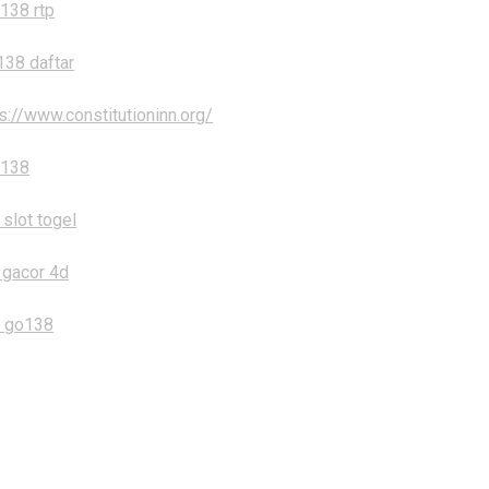
138 rtp
138 daftar
s://www.constitutioninn.org/
n138
 slot togel
 gacor 4d
k go138