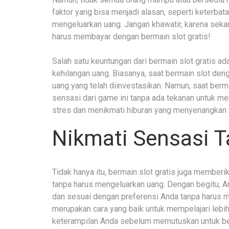
faktor yang bisa menjadi alasan, seperti keterbat
mengeluarkan uang. Jangan khawatir, karena seka
harus membayar dengan bermain slot gratis!
Salah satu keuntungan dari bermain slot gratis a
kehilangan uang. Biasanya, saat bermain slot deng
uang yang telah diinvestasikan. Namun, saat berma
sensasi dari game ini tanpa ada tekanan untuk m
stres dan menikmati hiburan yang menyenangkan 
Nikmati Sensasi T
Tidak hanya itu, bermain slot gratis juga membe
tanpa harus mengeluarkan uang. Dengan begitu,
dan sesuai dengan preferensi Anda tanpa harus m
merupakan cara yang baik untuk mempelajari lebi
keterampilan Anda sebelum memutuskan untuk be