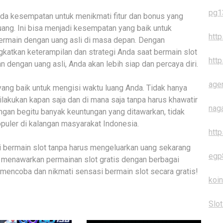
pg1
Anda kesempatan untuk menikmati fitur dan bonus yang
ang. Ini bisa menjadi kesempatan yang baik untuk
htt
rmain dengan uang asli di masa depan. Dengan
atkan keterampilan dan strategi Anda saat bermain slot
http
n dengan uang asli, Anda akan lebih siap dan percaya diri.
age
 yang baik untuk mengisi waktu luang Anda. Tidak hanya
lakukan kapan saja dan di mana saja tanpa harus khawatir
nag
engan begitu banyak keuntungan yang ditawarkan, tidak
puler di kalangan masyarakat Indonesia.
htt
si bermain slot tanpa harus mengeluarkan uang sekarang
egp
 menawarkan permainan slot gratis dengan berbagai
 mencoba dan nikmati sensasi bermain slot secara gratis!
koin
Slo